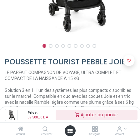
POUSSETTE TOURIST PEBBLE JOIE
LE PARFAIT COMPAGNON DE VOYAGE, ULTRA COMPLET ET
COMPACT DE LA NAISSANCE À 15 KG
Solution 3 en 1 : l'un des systèmes les plus compacts disponibles
sur le marché. Compatible en duo avec les coques Joie et en trio
avec la nacelle Ramble légère comme une plume grâce à ses 6 kg
et facilement transportable en bandoulière sur l'épaule avec sa
Price:
sangle et son sac de transport inclus hyper compacte elle tient
Ajouter au panier
39 500,00
DA
debout une fois pliée et se plie rapidement d'une seule main.
Position très allongée adaptée pour les nouveaux-nés.
Compatible en duo avec les coques gemm TM, i-Gemm TM, i-
Accueil
Rechercher
Catégorie
Account
Snug 2 TM et i-Level TM.