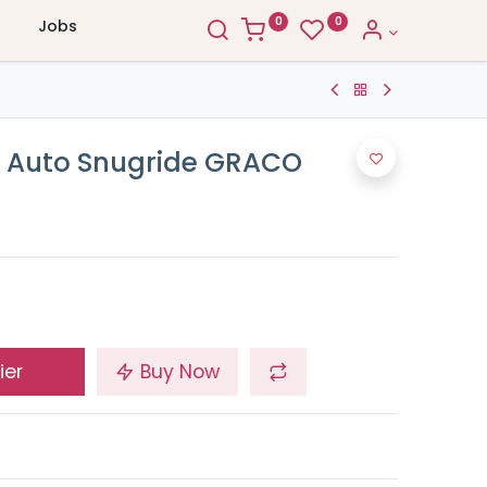
0
0
Jobs
e Auto Snugride GRACO
ier
Buy Now