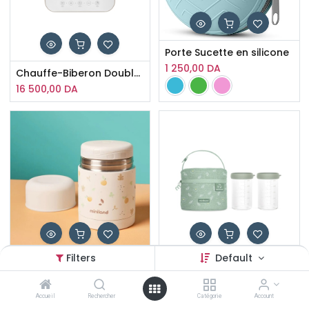
Porte Sucette en silicone
1 250,00
DA
Chauffe-Biberon Double 4 en 1 Handy Kikka Boo
16 500,00
DA
Filters
Default
Porte manger isotherme Valencia 600 ml Miniland
Ensemble de sac isotherme + 2 Boites à manger en verre ecosized Grenouille Miniland
7 300,00
DA
7 300,00
DA
View Similar
View Similar
Accueil
Rechercher
Catégorie
Account