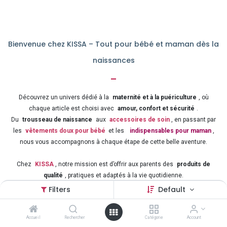
Bienvenue chez KISSA – Tout pour bébé et maman dès la
naissances
-
Découvrez un univers dédié à la
maternité et à la puériculture
, où
chaque article est choisi avec
amour, confort et sécurité
.
Du
trousseau de naissance
aux
accessoires de soin
, en passant par
les
vêtements doux pour bébé
et les
indispensables pour maman
,
nous vous accompagnons à chaque étape de cette belle aventure.
Chez
KISSA
, notre mission est d’offrir aux parents des
produits de
qualité
, pratiques et adaptés à la vie quotidienne.
Préparez sereinement l’arrivée de votre enfant grâce à notre
large
Filters
Default
sélection d’articles pour bébé et maman
, au meilleur rapport qualité-prix.
Accueil
Rechercher
Catégorie
Account
Puériculture – Naissance – Confort – Sécurité – Amour
: tout ce qu’il