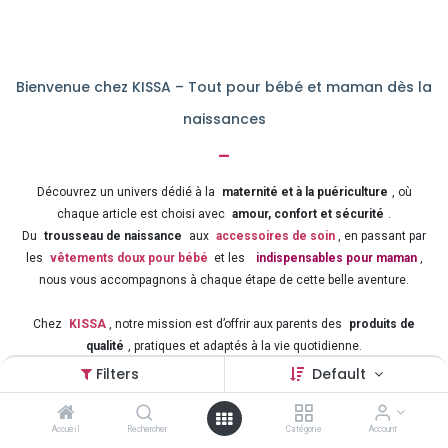
Bienvenue chez KISSA – Tout pour bébé et maman dès la
naissances
-
Découvrez un univers dédié à la
maternité et à la puériculture
, où
chaque article est choisi avec
amour, confort et sécurité
.
Du
trousseau de naissance
aux
accessoires de soin
, en passant par
les
vêtements doux pour bébé
et les
indispensables pour maman
,
nous vous accompagnons à chaque étape de cette belle aventure.
Chez
KISSA
, notre mission est d’offrir aux parents des
produits de
qualité
, pratiques et adaptés à la vie quotidienne.
Préparez sereinement l’arrivée de votre enfant grâce à notre
large
Filters
Default
sélection d’articles pour bébé et maman
, au meilleur rapport qualité-prix.
Accueil
Rechercher
Catégorie
Account
Puériculture – Naissance – Confort – Sécurité – Amour
: tout ce qu’il