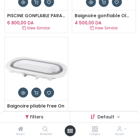
PISCINE GONFLABLE PARASOL OLMITOS
Baignoire gonflable Olmitos
6 800,00
DA
4 500,00
DA
View Similar
View Similar
Baignoire pliable Free On
9 500,00
DA
Filters
Default
Accueil
Rechercher
Catégorie
Account