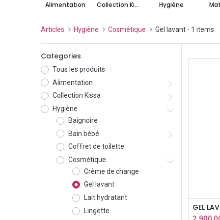
Alimentation
Collection Kissa
Hygiène
Mat
Articles
Hygiène
Cosmétique
Gel lavant
- 1 items
Categories
Tous les produits
Alimentation
Collection Kissa
Hygiène
Baignoire
Bain bébé
Coffret de toilette
Cosmétique
Crème de change
Gel lavant
Lait hydratant
Lingette
2 900,0