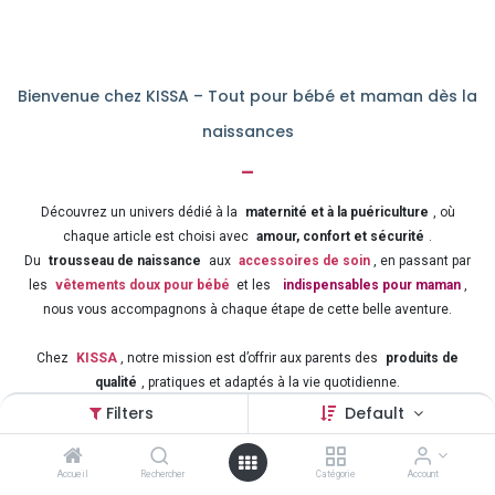
Bienvenue chez KISSA – Tout pour bébé et maman dès la
naissances
-
Découvrez un univers dédié à la
maternité et à la puériculture
, où
chaque article est choisi avec
amour, confort et sécurité
.
Du
trousseau de naissance
aux
accessoires de soin
, en passant par
les
vêtements doux pour bébé
et les
indispensables pour maman
,
nous vous accompagnons à chaque étape de cette belle aventure.
Chez
KISSA
, notre mission est d’offrir aux parents des
produits de
qualité
, pratiques et adaptés à la vie quotidienne.
Préparez sereinement l’arrivée de votre enfant grâce à notre
large
Filters
Default
sélection d’articles pour bébé et maman
, au meilleur rapport qualité-prix.
Accueil
Rechercher
Catégorie
Account
Puériculture – Naissance – Confort – Sécurité – Amour
: tout ce qu’il