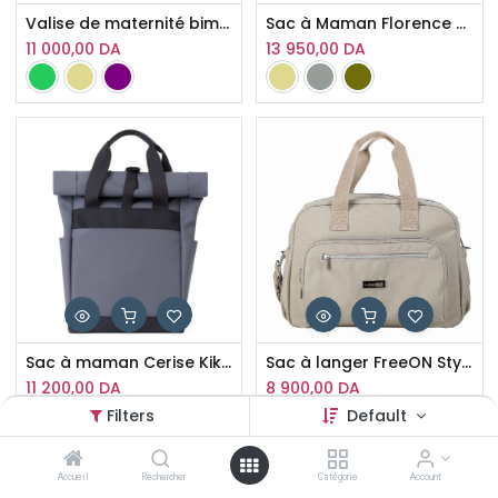
Valise de maternité bimbidreams
Sac à Maman Florence Dreamy Kikka Boo
11 000,00
DA
13 950,00
DA
Sac à maman Cerise Kikka Boo
Sac à langer FreeON Style imperméable
11 200,00
DA
8 900,00
DA
Filters
Default
Accueil
Rechercher
Catégorie
Account