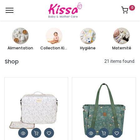
0
Alimentation
Collection Kissa
Hygiène
Maternité
Shop
21 items found.