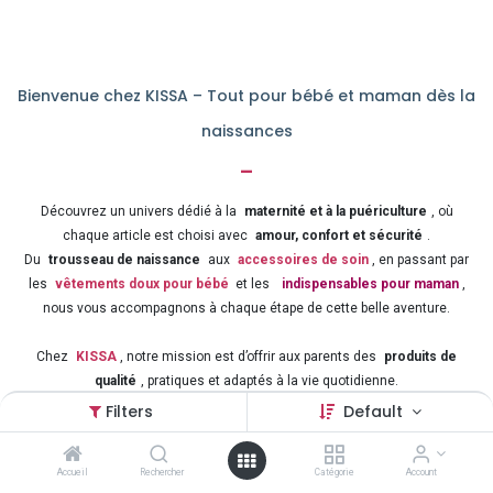
Bienvenue chez KISSA – Tout pour bébé et maman dès la
naissances
-
Découvrez un univers dédié à la
maternité et à la puériculture
, où
chaque article est choisi avec
amour, confort et sécurité
.
Du
trousseau de naissance
aux
accessoires de soin
, en passant par
les
vêtements doux pour bébé
et les
indispensables pour maman
,
nous vous accompagnons à chaque étape de cette belle aventure.
Chez
KISSA
, notre mission est d’offrir aux parents des
produits de
qualité
, pratiques et adaptés à la vie quotidienne.
Préparez sereinement l’arrivée de votre enfant grâce à notre
large
Filters
Default
sélection d’articles pour bébé et maman
, au meilleur rapport qualité-prix.
Accueil
Rechercher
Catégorie
Account
Puériculture – Naissance – Confort – Sécurité – Amour
: tout ce qu’il