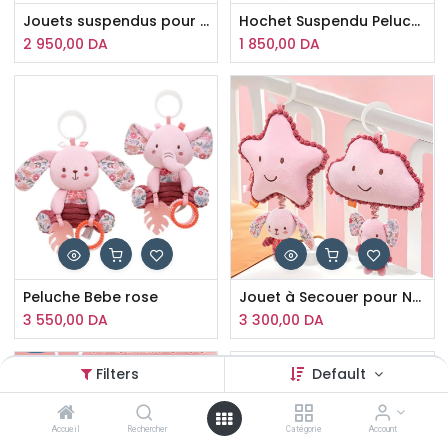
Jouets suspendus pour bébé
Hochet Suspendu Peluche Rose
2 950,00
DA
1 850,00
DA
Peluche Bebe rose
Jouet à Secouer pour Nouveau-né en Forme d'Animal 3D.
3 550,00
DA
3 300,00
DA
Filters
Default
Accueil
Rechercher
Catégorie
Account