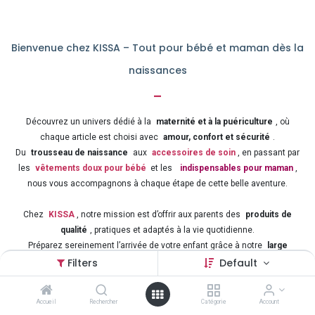
Bienvenue chez KISSA – Tout pour bébé et maman dès la
naissances
-
Découvrez un univers dédié à la
maternité et à la puériculture
, où
chaque article est choisi avec
amour, confort et sécurité
.
Du
trousseau de naissance
aux
accessoires de soin
, en passant par
les
vêtements doux pour bébé
et les
indispensables pour maman
,
nous vous accompagnons à chaque étape de cette belle aventure.
Chez
KISSA
, notre mission est d’offrir aux parents des
produits de
qualité
, pratiques et adaptés à la vie quotidienne.
Préparez sereinement l’arrivée de votre enfant grâce à notre
large
sélection d’articles pour bébé et maman
, au meilleur rapport qualité-prix.
Filters
Default
Puériculture – Naissance – Confort – Sécurité – Amour
: tout ce qu’il
Accueil
Rechercher
Catégorie
Account
faut pour bien accueillir bébé !