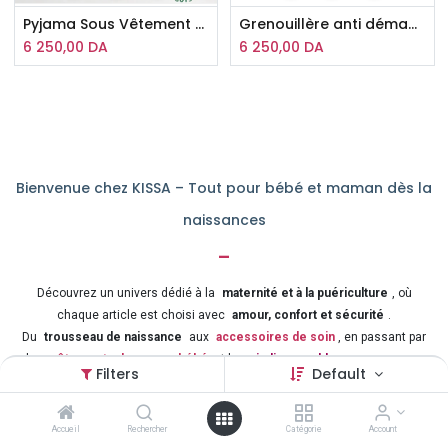
Pyjama Sous Vêtement Organtex
Grenouillère anti démangeaisons organtex
6 250,00
DA
6 250,00
DA
Bienvenue chez KISSA – Tout pour bébé et maman dès la
naissances
-
Découvrez un univers dédié à la
maternité et à la puériculture
, où
chaque article est choisi avec
amour, confort et sécurité
.
Du
trousseau de naissance
aux
accessoires de soin
, en passant par
les
vêtements doux pour bébé
et les
indispensables pour maman
,
Filters
Default
nous vous accompagnons à chaque étape de cette belle aventure.
Chez
KISSA
, notre mission est d’offrir aux parents des
produits de
Accueil
Rechercher
Catégorie
Account
qualité
, pratiques et adaptés à la vie quotidienne.