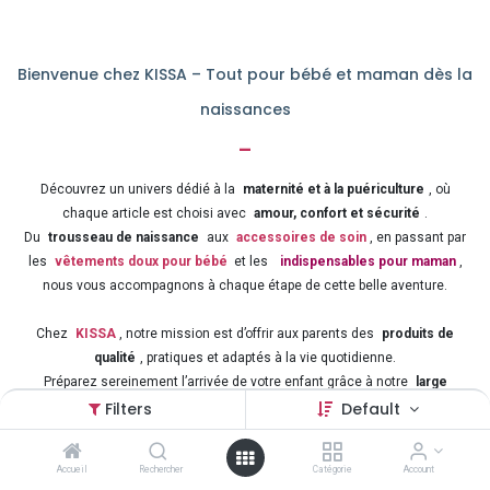
Bienvenue chez KISSA – Tout pour bébé et maman dès la
naissances
-
Découvrez un univers dédié à la
maternité et à la puériculture
, où
chaque article est choisi avec
amour, confort et sécurité
.
Du
trousseau de naissance
aux
accessoires de soin
, en passant par
les
vêtements doux pour bébé
et les
indispensables pour maman
,
nous vous accompagnons à chaque étape de cette belle aventure.
Chez
KISSA
, notre mission est d’offrir aux parents des
produits de
qualité
, pratiques et adaptés à la vie quotidienne.
Préparez sereinement l’arrivée de votre enfant grâce à notre
large
sélection d’articles pour bébé et maman
, au meilleur rapport qualité-prix.
Filters
Default
Puériculture – Naissance – Confort – Sécurité – Amour
: tout ce qu’il
Accueil
Rechercher
Catégorie
Account
faut pour bien accueillir bébé !