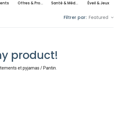
ents
Offres & Promotions
Santé & Médical
Éveil & Jeux
maxi cos
Filtrer par:
Featured
ny product!
tements et pyjamas / Pantin
.