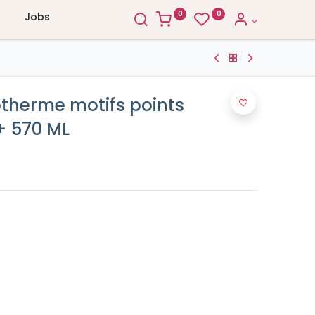
0
0
Jobs
otherme motifs points
+ 570 ML